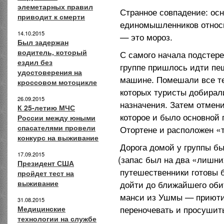
элеметарных правил
Странное совпадение: ос
приводит к смерти
единомышленников относи
14.10.2015
— это мороз.
Был задержан
водитель, который
С самого начала подстер
ездил без
группе пришлось идти пе
удостоверения на
машине. Помешали все те
кроссовом мотоцикле
которых туристы добирал
26.09.2015
назначения. Затем отмен
К 25-летию МЧС
которое и было основной
России между юными
спасателями провели
Отортене и расположен
«
конкурс на выживание
Дорога домой у группы б
17.09.2015
(запас
был на два
«лишни
Президент США
путешественники готовы 
пройдет тест на
выживание
дойти до ближайшего оби
манси из Ушмы — приютил
31.08.2015
переночевать и просушит
Медицинские
технологии на службе