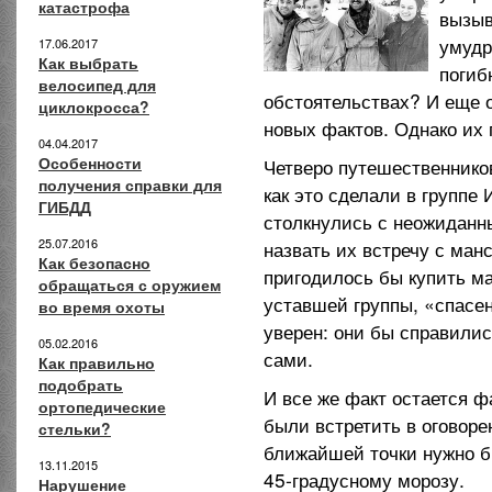
катастрофа
вызыв
умудр
17.06.2017
Как выбрать
погиб
велосипед для
обстоятельствах? И еще о
циклокросса?
новых фактов. Однако их 
04.04.2017
Особенности
Четверо путешественников
получения справки для
как это сделали в группе
ГИБДД
столкнулись с неожидан
25.07.2016
назвать их встречу с манс
Как безопасно
пригодилось бы купить м
обращаться с оружием
уставшей группы,
«спасе
во время охоты
уверен: они бы справили
05.02.2016
сами.
Как правильно
подобрать
И все же факт остается 
ортопедические
были встретить в оговоре
стельки?
ближайшей точки нужно б
13.11.2015
45-градусному морозу.
Нарушение